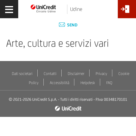
Udine
SEND
Arte, cultura e servizi vari
Dati societari
Contatti
Disclaimer
Privacy
Cookie
Policy
Accessibilità
Helpdesk
FAQ
© 2021-2026 UniCredit S.p.A. - Tutti i diritti riservati - P.Iva 00348170101